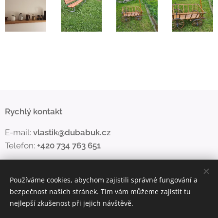
Rychlý kontakt
E-mail:
vlastik@dubabuk.cz
Telefon:
+420 734 763 651
Používáme cookies, abychom zajistili správné fungování a
bezpečnost našich stránek. Tím vám můžeme zajistit tu
nejlepší zkušenost při jejich návštěvě.