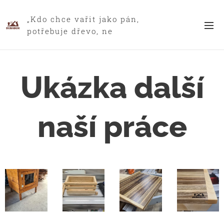
„Kdo chce vařit jako pán,
potřebuje dřevo, ne
plastový klam.“
Ukázka další
naší práce